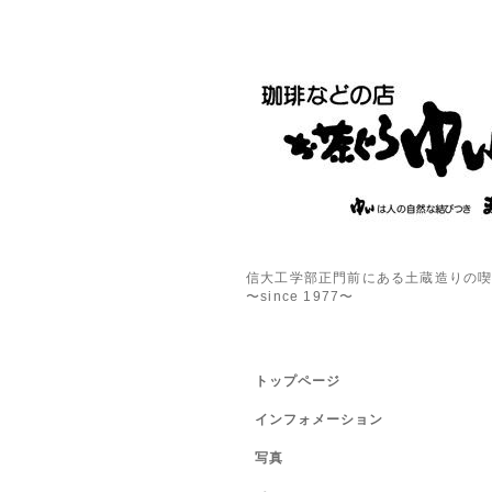
信大工学部正門前にある土蔵造りの
〜since 1977〜
トップページ
インフォメーション
写真