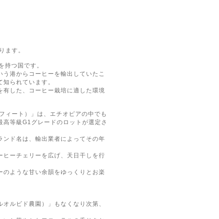
ります。
を持つ国です。
いう港からコーヒーを輸出していたこ
て知られています。
を有した、コーヒー栽培に適した環境
ルフィート）」は、エチオピアの中でも
最高等級G1グレードのロットが選定さ
ランド名は、輸出業者によってその年
ーヒーチェリーを広げ、天日干しを行
ーのような甘い余韻をゆっくりとお楽
ルオルビド農園）」もなくなり次第、