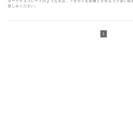
ダークチョコレートのような甘み、アボカドを彷彿とさせるコク深い味
楽しみください。
1