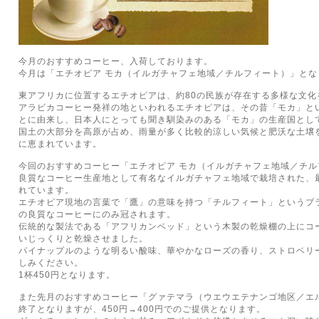
今月のおすすめコーヒー、入荷しております。
今月は「エチオピア モカ（イルガチャフェ地域／チルフィート）」とな
東アフリカに位置するエチオピアは、約80の民族が存在する多様な文化
アラビカコーヒー発祥の地といわれるエチオピアは、その昔「モカ」と
とに由来し、日本人にとっても聞き馴染みのある「モカ」の生産国とし
国土の大部分を高原が占め、雨量が多く比較的涼しい気候と肥沃な土壌
に恵まれています。
今回のおすすめコーヒー「エチオピア モカ（イルガチャフェ地域／チ
良質なコーヒー生産地として有名なイルガチャフェ地域で栽培された、
れています。
エチオピア現地の言葉で「鷹」の意味を持つ「チルフィート」というブ
の良質なコーヒーにのみ冠されます。
伝統的な製法である「アフリカンベッド」という木製の乾燥棚の上にコ
いじっくりと乾燥させました。
パイナップルのような明るい酸味、華やかなローズの香り、ストロベリ
しみください。
1杯450円となります。
また先月のおすすめコーヒー「グァテマラ（ウエウエテナンゴ地区／エ
終了となりますが、450円→400円でのご提供となります。