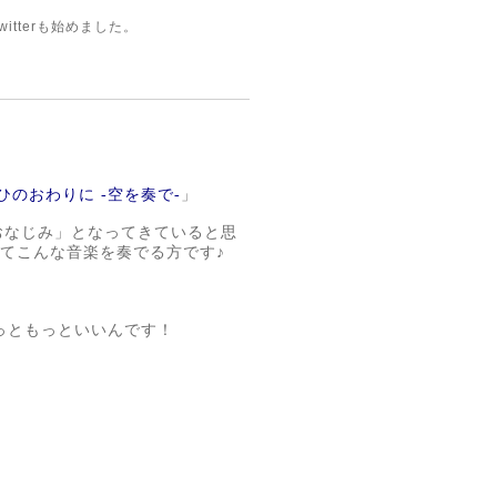
witter
も始めました。
ひのおわりに -空を奏で-
」
おなじみ」となってきていると思
んってこんな音楽を奏でる方です♪
っともっといいんです！