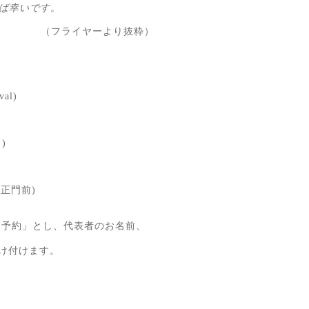
ば幸いです。
（フライヤーより抜粋）
val)
)
部正門前)
ト予約」とし、
代表者のお名前、
け付けます。