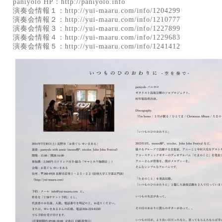
paniyolo HP：
http://paniyolo.info
演奏会情報１：
http://yui-maaru.com/info/1204299
演奏会情報２：
http://yui-maaru.com/info/1210777
演奏会情報３：
http://yui-maaru.com/info/1227899
演奏会情報４：
http://yui-maaru.com/info/1229683
演奏会情報５：
http://yui-maaru.com/info/1241412