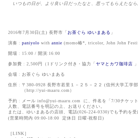
いつもの日が、より良い日だったなと、思ってもらえたなら
2016年7月30日(土) 長野市「
お茶ぐら ゆいまある
」
演奏 :
paniyolo
with
annie
(momo椿*, tricolor, John John Festi
開場 : 15:00 / 開演:16:00
参加費 : 2,500円（1ドリンク付き・協力「
ヤマとカワ珈琲店
」
会場 :
お茶ぐら ゆいまある
住所 : 〒380-0928 長野市若里１－２５－２２ (信州大学工学
（http://yui-maaru.com）
予約 : メール
info@yui-maaru.com
に、
件名を「7/30チケッ
人数、電話番号を明記の上、お送りください。
または、ゆいまあるの店頭、電話(026-224-0330)
でも予約を受
(営業時間内 09:00-18:00 定休日 日曜
‧
祝祭日)
［LINK］