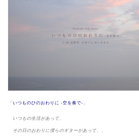
「
いつものひのおわりに -空を奏で-
」
いつもの生活があって、
その日のおわりに僕らのギターがあって、、