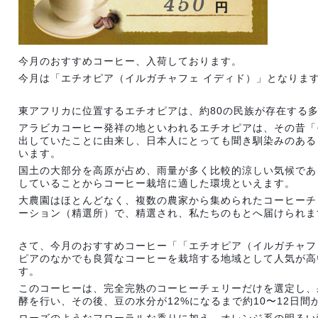
今月のおすすめコーヒー、入荷しております。
今月は「エチオピア（イルガチャフェ イディド）」となりま
東アフリカに位置するエチオピアは、約80の民族が存在する
アラビカコーヒー発祥の地といわれるエチオピアは、その昔「
出していたことに由来し、日本人にとっても聞き馴染みのある
います。
国土の大部分を高原が占め、雨量が多く比較的涼しい気候であ
していることからコーヒー栽培に適した環境といえます。
大農園はほとんどなく、複数の農家から集められたコーヒーチ
ーション（精選所）で、精選され、私たちのもとへ届けられま
さて、今月のおすすめコーヒー「「エチオピア（イルガチャフ
ピアのなかでも良質なコーヒーを栽培する地域として人気が高
す。
このコーヒーは、完全完熟のコーヒーチェリーだけを選定し、
酵を行い、その後、豆の水分が12%になるまで約10〜12日