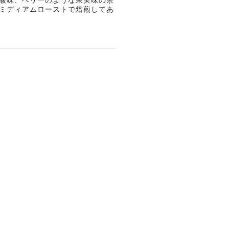
酸味、ベリーのような果実味の余
ミディアムローストで焙煎してあ