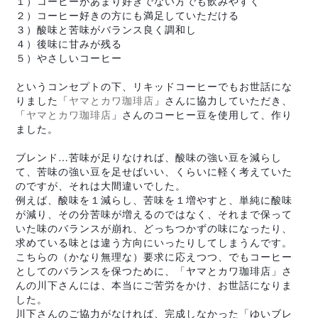
１）コーヒーがあまり好きでない方でも飲みやすく
２）コーヒー好きの方にも満足していただける
３）酸味と苦味がバランス良く調和し
４）後味に甘みが残る
５）やさしいコーヒー
というコンセプトの下、リキッドコーヒーでもお世話にな
りました「
ヤマとカワ珈琲店
」さんに協力していただき、
「
ヤマとカワ珈琲店
」さんのコーヒー豆を使用して、
作り
ました。
ブレンド…苦味が足りなければ、酸味の強い豆を減らし
て、苦味の強い豆を足せばいい、くらいに軽く考えていた
のですが、それは大間違いでした。
例えば、酸味を１減らし、苦味を１増やすと、単純に酸味
が減り、その分苦味が増えるのではなく、それまで保って
いた味のバランスが崩れ、どっちつかずの味になったり、
求めている味とは違う方向にいったりしてしまうんです。
こちらの（かなり無理な）要求に応えつつ、でもコーヒー
としてのバランスを保つために、
「ヤマとカワ珈琲店」さ
んの川下さんには、本当にご苦労をかけ、お世話になりま
した。
川下さんのご協力がなければ、完成しなかった「ゆいブレ