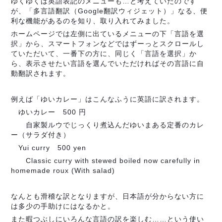
ゆくゆくは英語表記のメニューも…と考えていたのです
が、「多言語翻訳（Google翻訳ウィジェット）」なる、便
利な機能があるのを知り、取り入れてみました。
ホームページでは左側に出ているメニューの下「言語を選
択」から、スマートフォンなどではずーっとスクロールし
ていただいて、一番下の方に、同じく「言語を選択」か
ら、表示させたい言語を選んでいただければその言語に自
動翻訳されます。
例えば「ゆいカレー」はこんなふうに英語に訳されます。
ゆいカレー 500 円
自家製ルウでじっくり煮込んだゆいまある定番のカレ
ー（サラダ付き）
Yui curry 500 yen
Classic curry with stewed boiled now carefully in
homemade roux (With salad)
なんとも滑稽な訳となりますが、日本語が分からない方に
は多少の手助けにはなるかと。
また暇つぶしにいろんな言語の訳を楽しむ……という使い