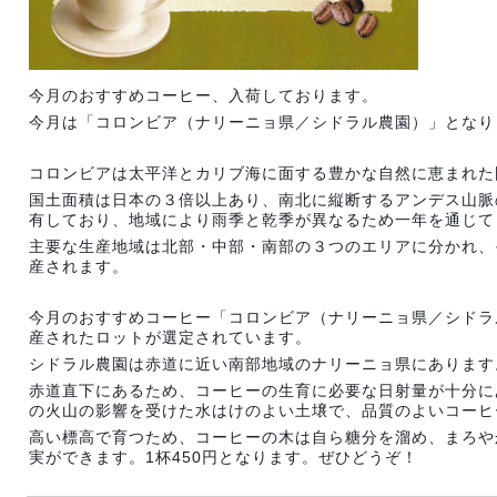
今月のおすすめコーヒー、入荷しております。
今月は「コロンビア（ナリーニョ県／シドラル農園）」となり
コロンビアは太平洋とカリブ海に面する豊かな自然に恵まれた
国土面積は日本の３倍以上あり、南北に縦断するアンデス山脈
有しており、地域により雨季と乾季が異なるため一年を通じて
主要な生産地域は北部・中部・南部の３つのエリアに分かれ、
産されます。
今月のおすすめコーヒー「コロンビア（ナリーニョ県／シドラ
産されたロットが選定されています。
シドラル農園は赤道に近い南部地域のナリーニョ県にあります
赤道直下にあるため、コーヒーの生育に必要な日射量が十分に
の火山の影響を受けた水はけのよい土壌で、品質のよいコーヒ
高い標高で育つため、コーヒーの木は自ら糖分を溜め、まろや
実ができます。1杯450円となります。ぜひどうぞ！