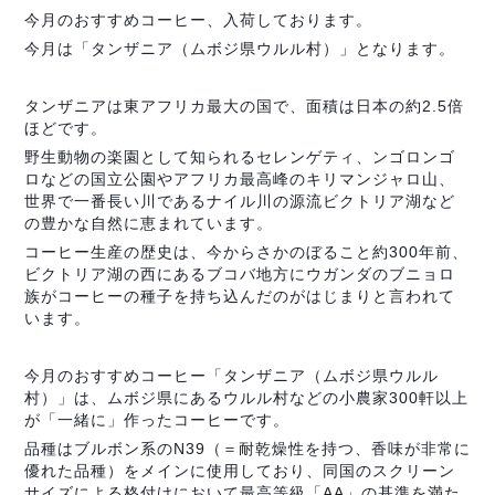
今月のおすすめコーヒー、入荷しております。
今月は「タンザニア（ムボジ県ウルル村）」となります。
タンザニアは東アフリカ最大の国で、面積は日本の約2.5倍
ほどです。
野生動物の楽園として知られるセレンゲティ、ンゴロンゴ
ロなどの国立公園やアフリカ最高峰のキリマンジャロ山、
世界で一番長い川であるナイル川の源流ビクトリア湖など
の豊かな自然に恵まれています。
コーヒー生産の歴史は、今からさかのぼること約300年前、
ビクトリア湖の西にあるブコバ地方にウガンダのブニョロ
族がコーヒーの種子を持ち込んだのがはじまりと言われて
います。
今月のおすすめコーヒー「タンザニア（ムボジ県ウルル
村）」は、ムボジ県にあるウルル村などの小農家300軒以上
が「一緒に」作ったコーヒーです。
品種はブルボン系のN39（＝耐乾燥性を持つ、香味が非常に
優れた品種）をメインに使用しており、同国のスクリーン
サイズによる格付けにおいて最高等級「AA」の基準を満た