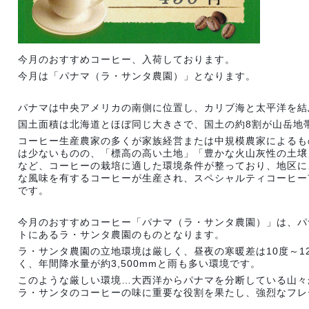
今月のおすすめコーヒー、入荷しております。
今月は「パナマ（ラ・サンタ農園）」となります。
パナマは中央アメリカの南側に位置し、カリブ海と太平洋を結
国土面積は北海道とほぼ同じ大きさで、国土の約8割が山岳地
コーヒー生産農家の多くが家族経営または中規模農家によるも
は少ないものの、「標高の高い土地」「豊かな火山灰性の土壌
など、コーヒーの栽培に適した環境条件が整っており、地区に
な風味を有するコーヒーが生産され、スペシャルティコーヒー
です。
今月のおすすめコーヒー「パナマ（ラ・サンタ農園）」は、パ
トにあるラ・サンタ農園のものとなります。
ラ・サンタ農園の立地環境は厳しく、昼夜の寒暖差は10度～1
く、年間降水量が約3,500mmと雨も多い環境です。
このような厳しい環境…大西洋からパナマを分断している山々
ラ・サンタのコーヒーの味に重要な役割を果たし、強烈なフレ