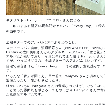
ギタリスト・Paniyolo（パニヨロ）さんによる、
ゆいまある開店45周年記念アルバム「Every Day」（税込み
発売中です。
全編ギターでのアルバムは6年ぶりとのこと。
スティールパン奏者、渡辺明応さん (WAIWAI STEEL BAN
Cantus の太田美帆さんとのダブルネームアルバム「空と花
アルバムが続いており、それはそれでまた違う Paniyolo 
すが、やっぱりソロの、全編ギターでのアルバムはいいです。
自宅で録音された「Every Day」……その空間、空気感が
す。
いろんな「音」が聞こえ、目の前で Paniyolo さんが演奏
近感だったり、懐かしさだったり。
確かにいつもの Paniyolo さんの音楽なのですが、でも「
っと違った雰囲気も感じる、でもやっぱり Paniyolo さんの
た素敵なアルバムです。