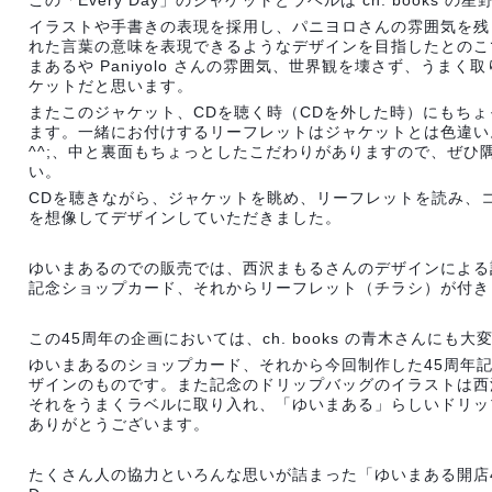
この「Every Day」のジャケットとラベルは ch. books
イラストや手書きの表現を採用し、パニヨロさんの雰囲気を残
れた言葉の意味を表現できるようなデザインを目指したとのこ
まあるや Paniyolo さんの雰囲気、世界観を壊さず、うま
ケットだと思います。
またこのジャケット、CDを聴く時（CDを外した時）にもち
ます。一緒にお付けするリーフレットはジャケットとは色違い
^^;、中と裏面もちょっとしたこだわりがありますので、ぜひ
い。
CDを聴きながら、ジャケットを眺め、リーフレットを読み、
を想像してデザインしていただきました。
ゆいまあるのでの販売では、西沢まもるさんのデザインによる
記念ショップカード、それからリーフレット（チラシ）が付き
この45周年の企画においては、ch. books の青木さんにも
ゆいまあるのショップカード、それから今回制作した45周年
ザインのものです。また記念のドリップバッグのイラストは西
それをうまくラベルに取り入れ、「ゆいまある」らしいドリッ
ありがとうございます。
たくさん人の協力といろんな思いが詰まった「ゆいまある開店45