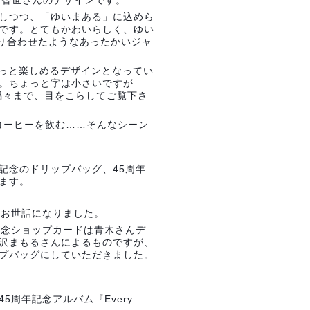
 の星野智世さんのデザインです。
しつつ、「ゆいまある」に込めら
です。とてもかわいらしく、ゆい
く取り合わせたようなあったかいジャ
ょっと楽しめるデザインとなってい
。ちょっと字は小さいですが
隅々まで、目をこらしてご覧下さ
コーヒーを飲む……そんなシーン
記念のドリップバッグ、45周年
ます。
大変お世話になりました。
記念ショップカードは青木さんデ
沢まもるさんによるものですが、
プバッグにしていただきました。
周年記念アルバム『Every