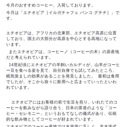
今月のおすすめコーヒー、入荷しております。
今月は「エチオピア［イルガチャフェ バンコ グチチ］」で
す。
エチオピアは、アフリカの北東部、エチオピア高原に位置
しており、国土の大部分が高原を中心とする高地になって
います。
またエチオピアは、コーヒーノ（コーヒーの木）の原産地
だと考えられています。
14世紀頃にエチオピアの羊飼いカルディが、山羊がコーヒ
ー豆を食べる姿を見て、自分自身でも試してみたところ、
眠気覚ましの効果があることを発見しました。 最初は食用
でしたが、そこから徐々に飲用へと広まっていったといわ
れています。
エチオピアにはお客様の前で生豆を煎り、いれたてのコ
ーヒーを飲みながら語り合う、日本の茶道のような「コー
ヒー・セレモニー」というおもてなしの儀式があり、伝統
的な飲み物としてコーヒーが好まれています。
エチオピアのコーヒー産地では水資源に乏しく、非水洗式