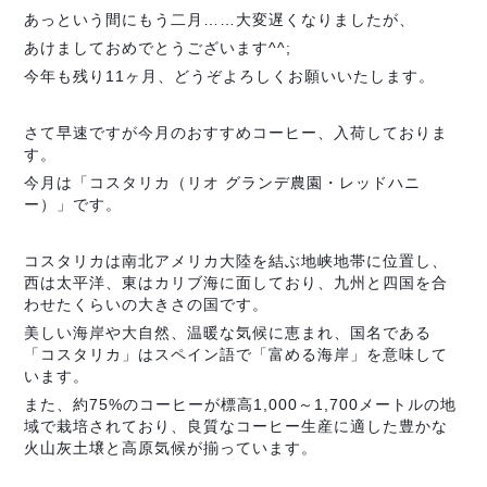
あっという間にもう二月……大変遅くなりましたが、
あけましておめでとうございます^^;
今年も残り11ヶ月、どうぞよろしくお願いいたします。
さて早速ですが今月のおすすめコーヒー、入荷しておりま
す。
今月は「コスタリカ（リオ グランデ農園・レッドハニ
ー）」です。
コスタリカは南北アメリカ大陸を結ぶ地峡地帯に位置し、
西は太平洋、東はカリブ海に面しており、九州と四国を合
わせたくらいの大きさの国です。
美しい海岸や大自然、温暖な気候に恵まれ、国名である
「コスタリカ」はスペイン語で「富める海岸」を意味して
います。
また、約75%のコーヒーが標高1,000～1,700メートルの地
域で栽培されており、良質なコーヒー生産に適した豊かな
火山灰土壌と高原気候が揃っています。