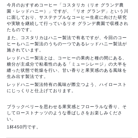
今月のおすすめコーヒー「コスタリカ（リオ グランデ農
園・レッドハニー）」ですが、「リオ グランデ」という川
に面しており、サステナブルなコーヒー生産に向けた研究
や実験を継続して行っているリオ グランデ農園で収穫され
たものです。
また、コスタリカはハニー製法で有名ですが、今回のコー
ヒーもハニー製法のうちの一つであるレッドハニー製法が
施されています。
レッドハニー製法とは、コーヒーの果肉と種の間にある、
糖分が主成分で粘着性のある「ミューシレージ」の大半を
纏った状態で乾燥を行い、甘い香りと果実感のある風味を
生み出す製法です。
レッドハニー製法特有の風味が際立つよう、ハイロースト
にじっくりと仕上げております。
ブラックベリーを思わせる果実感とフローラルな香り、そ
してローストナッツのような香ばしさをお楽しみくださ
い。
1杯450円です。