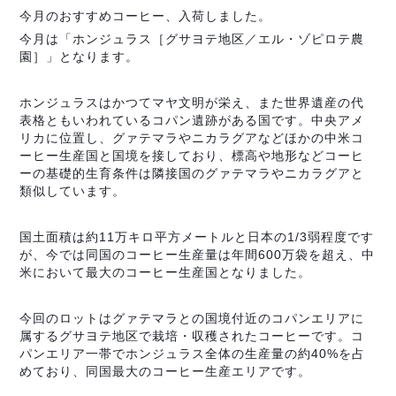
今月のおすすめコーヒー、入荷しました。
今月は「ホンジュラス［グサヨテ地区／エル・ゾピロテ農
園］」となります。
ホンジュラスはかつてマヤ文明が栄え、また世界遺産の代
表格ともいわれているコパン遺跡がある国です。中央アメ
リカに位置し、グァテマラやニカラグアなどほかの中米コ
ーヒー生産国と国境を接しており、標高や地形などコーヒ
ーの基礎的生育条件は隣接国のグァテマラやニカラグアと
類似しています。
国土面積は約11万キロ平方メートルと日本の1/3弱程度です
が、今では同国のコーヒー生産量は年間600万袋を超え、中
米において最大のコーヒー生産国となりました。
今回のロットはグァテマラとの国境付近のコパンエリアに
属するグサヨテ地区で栽培・収穫されたコーヒーです。コ
パンエリア一帯でホンジュラス全体の生産量の約40%を占
めており、同国最大のコーヒー生産エリアです。